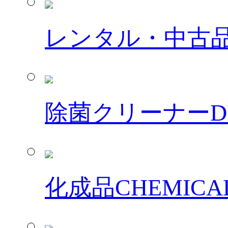
レンタル・中古
除菌クリーナー
D
化成品
CHEMICA