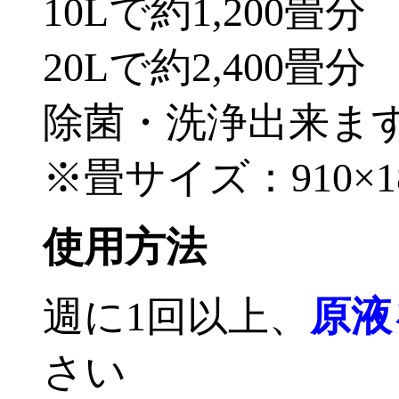
10Lで約1,200畳分
20Lで約2,400畳分
除菌・洗浄出来ま
※畳サイズ：910×1
使用方法
週に1回以上、
原液
さい