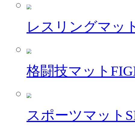
レスリングマッ
格闘技マット
FIG
スポーツマット
S