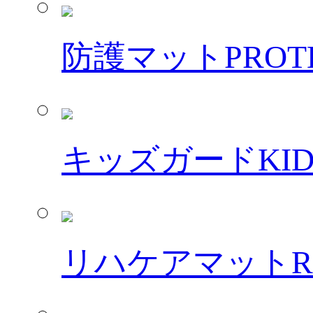
防護マット
PROT
キッズガード
KI
リハケアマット
R