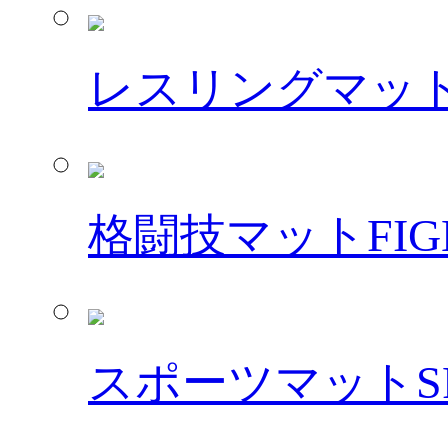
レスリングマッ
格闘技マット
FIG
スポーツマット
S