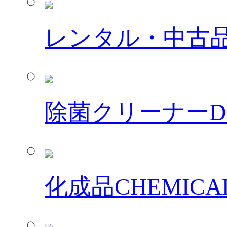
レンタル・中古
除菌クリーナー
D
化成品
CHEMICA