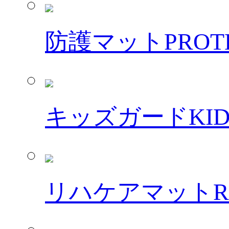
防護マット
PROT
キッズガード
KI
リハケアマット
R