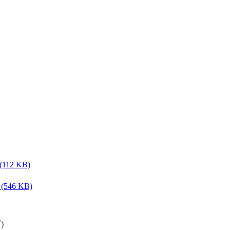
(112 KB)
）
(546 KB)
プ）