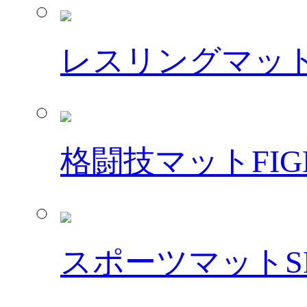
レスリングマッ
格闘技マット
FIG
スポーツマット
S