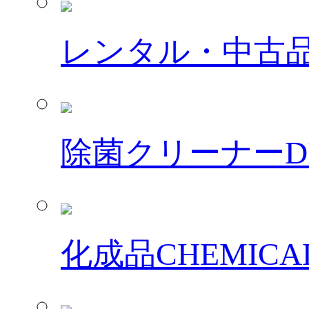
レンタル・中古
除菌クリーナー
D
化成品
CHEMICA