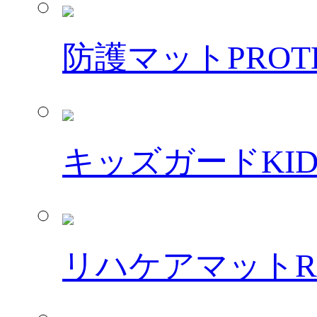
防護マット
PROT
キッズガード
KI
リハケアマット
R