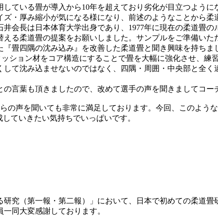
使用している畳が導入から10年を超えており劣化が目立つように
イズ・厚み縮小が気になる様になり、前述のようなことから柔
井会長は日本体育大学出身であり、1977年に現在の柔道畳
替える柔道畳の提案をお願いしました。サンプルをご準備いた
た『畳四隅の沈み込み』を改善した柔道畳と聞き興味を持ちま
クッション材をコア構造にすることで畳を大幅に強化させ、練
くして沈み込ませないのではなく、四隅・周囲・中央部と全く
との言葉も頂きましたので、改めて選手の声を聞きましてコー
からの声を聞いても非常に満足しております。今回、このよう
成していきたい気持ちでいっぱいです。
する研究（第一報・第二報）」において、日本で初めての柔道畳
社員一同大変感謝しております。