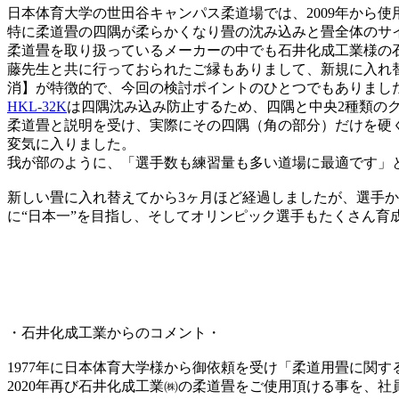
日本体育大学の世田谷キャンパス柔道場では、2009年から
特に柔道畳の四隅が柔らかくなり畳の沈み込みと畳全体のサ
柔道畳を取り扱っているメーカーの中でも石井化成工業様の石
藤先生と共に行っておられたご縁もありまして、新規に入れ
消】が特徴的で、今回の検討ポイントのひとつでもありまし
HKL-32K
は四隅沈み込み防止するため、四隅と中央2種類の
柔道畳と説明を受け、実際にその四隅（角の部分）だけを硬
変気に入りました。
我が部のように、「選手数も練習量も多い道場に最適です」
新しい畳に入れ替えてから3ヶ月ほど経過しましたが、選手
に“日本一”を目指し、そしてオリンピック選手もたくさん育
・石井化成工業からのコメント・
1977年に日本体育大学様から御依頼を受け「柔道用畳に関
2020年再び石井化成工業㈱の柔道畳をご使用頂ける事を、