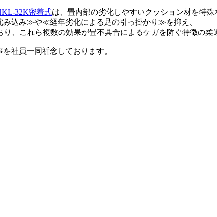
L-32K密着式
は、畳内部の劣化しやすいクッション材を特殊
沈み込み≫や≪経年劣化による足の引っ掛かり≫を抑え、
おり、これら複数の効果が畳不具合によるケガを防ぐ特徴の柔
事を社員一同祈念しております。