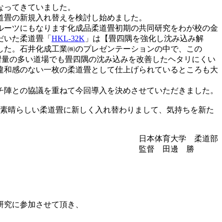
なってきていました。
道畳の新規入れ替えを検討し始めました。
のルーツにもなります化成品柔道畳初期の共同研究をわが校の金
だいた柔道畳「
HKL-32K
」は【畳四隅を強化し沈み込み解
した。石井化成工業㈱のプレゼンテーションの中で、この
習量の多い道場でも畳四隅の沈み込みを改善したヘタリにくい
違和感のない一枚の柔道畳として仕上げられているところも大
チ陣との協議を重ねて今回導入を決めさせていただきました。
な素晴らしい柔道畳に新しく入れ替わりまして、気持ちを新た
日本体育大学 柔道部
監督 田邊 勝
研究に参加させて頂き、