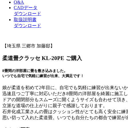
Q&A
CADデータ
ダウンロード
取扱説明書
ダウンロード
【埼玉県 三郷市 加藤邸】
柔道畳クラッセ KL-20PE ご購入
8畳間の洋部屋に畳を敷き込みました。
いつでも自宅で気軽に練習が出来、大満足です！
娘が柔道を初めて2年目に、自宅でも気軽に練習が出来ない
迅速且つご丁寧に対応いただき8畳間の洋部屋を綺麗に施工
ドアの開閉部分もスムーズに開くようサイズも合わせて頂き
立派な道場の仕上がりに親子で感謝しております。
石井化成工業さんの畳はクッション性がとても高く安全に練
思い切って入れた柔道畳。いつでも自分たちの都合で練習が