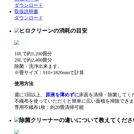
ダウンロード
取扱説明書
ダウンロード
ヒロクリーンの消耗の目安
10Lで約1,200畳分
20Lで約2,400畳分
除菌・洗浄出来ます。
※畳サイズ：910×1820mmで計算
使用方法
週に1回以上、
原液を薄めずに
床面を清掃・除菌してく
不織布を使っていただくと簡単に広い面積を掃除できま
専用不織布1枚：約20畳清掃可能
除菌クリーナーの違いについて教えてくださ