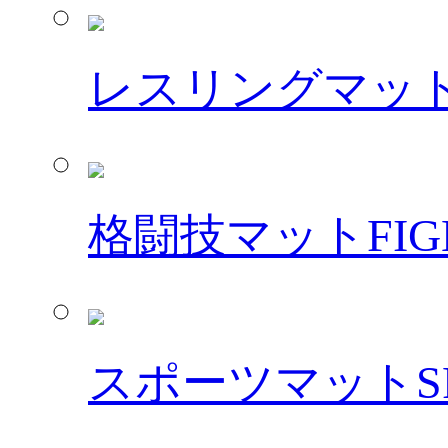
レスリングマッ
格闘技マット
FIG
スポーツマット
S