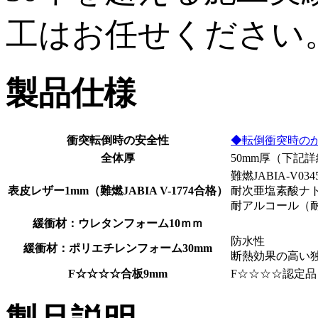
工はお任せください
製品仕様
衝突転倒時の安全性
◆転倒衝突時のかた
全体厚
50mm厚（下記
難燃JABIA-V03
表皮レザー1mm（難燃JABIA V-1774合格）
耐次亜塩素酸ナ
耐アルコール（
緩衝材：ウレタンフォーム10ｍｍ
防水性
緩衝材：ポリエチレンフォーム30mm
断熱効果の高い
F☆☆☆☆合板9mm
F☆☆☆☆認定品