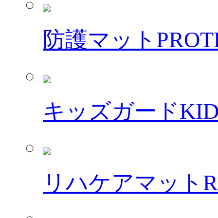
防護マット
PROT
キッズガード
KI
リハケアマット
R