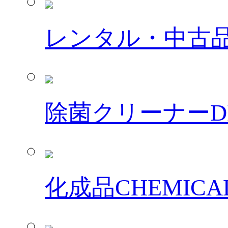
レンタル・中古
除菌クリーナー
D
化成品
CHEMICA