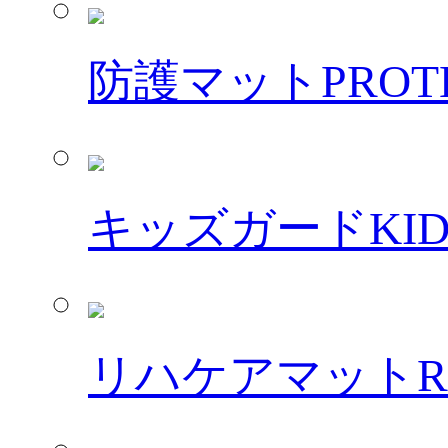
防護マット
PROT
キッズガード
KI
リハケアマット
R