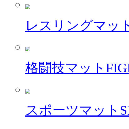
レスリングマッ
格闘技マット
FIG
スポーツマット
S