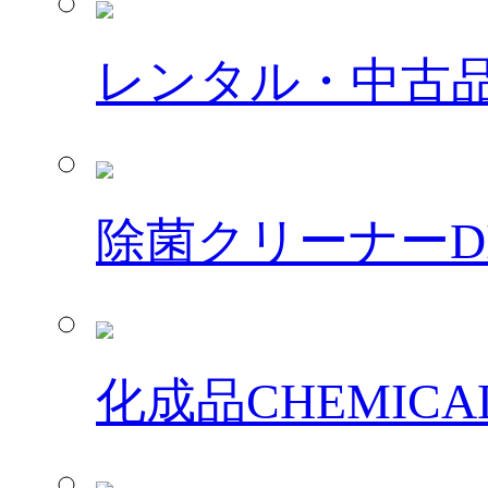
レンタル・中古
除菌クリーナー
D
化成品
CHEMICA