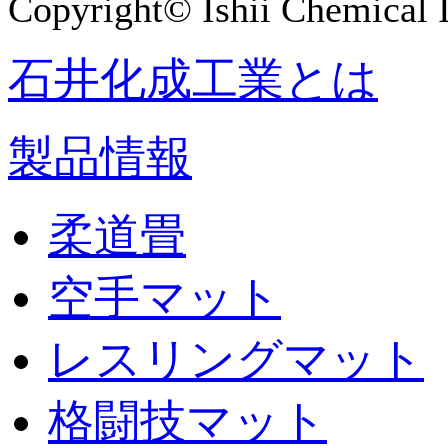
Copyright© Ishii Chemical I
石井化成工業とは
製品情報
柔道畳
空手マット
レスリングマット
格闘技マット