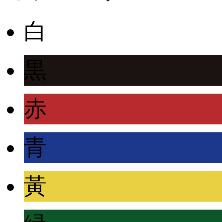
白
黒
赤
青
黃